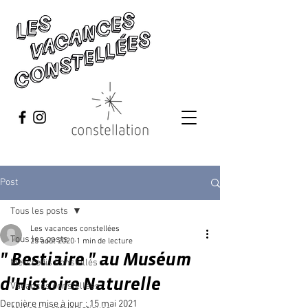
Post
Tous les posts
Les vacances constellées
Tous les posts
25 août 2020
1 min de lecture
" Bestiaire " au Muséum
Mercredis Constellés
d'Histoire Naturelle
Vacances constellées
Dernière mise à jour :
15 mai 2021