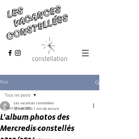
Post
Tous les posts
Les vacances constellées
Tous les posts
30 mai 2024
1 min de lecture
L'album photos des
Mercredis Constellés
Mercredis constellés
Vacances constellées