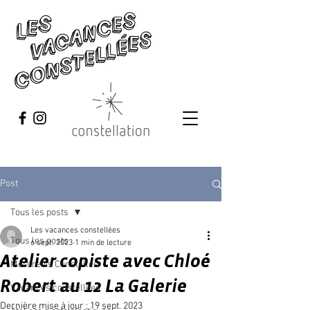
Post
Tous les posts
Les vacances constellées
Tous les posts
6 sept. 2023
1 min de lecture
Atelier copiste avec Chloé
Mercredis Constellés
Robert au 12 La Galerie
Vacances constellées
Dernière mise à jour :
19 sept. 2023