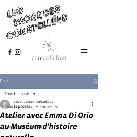
Post
Tous les posts
Les vacances constellées
Tous les posts
14 juin 2023
1 min de lecture
Atelier avec Emma Di Orio
Mercredis Constellés
au Muséum d'histoire
Vacances constellées